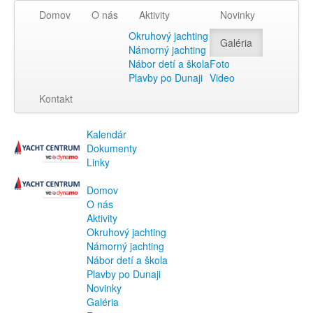
Domov
O nás
Aktivity
Novinky
Okruhový jachting
Galéria
Námorný jachting
Nábor detí a škola
Foto
Plavby po Dunaji
Video
Kontakt
Kalendár
Dokumenty
Linky
Domov
O nás
Aktivity
Okruhový jachting
Námorný jachting
Nábor detí a škola
Plavby po Dunaji
Novinky
Galéria