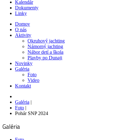
Kalendár
Dokumenty
Linky
Domov
O nás
Aktivity
Okruhový jachting
Námorný jachting
Nábor detí a škola
Plavby po Dunaji
Novinky
Galéria
Foto
Video
Kontakt
Galéria
|
Foto
|
Pohár SNP 2024
Galéria
Foto