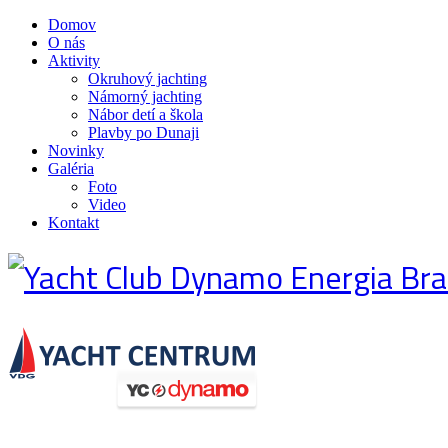
Domov
O nás
Aktivity
Okruhový jachting
Námorný jachting
Nábor detí a škola
Plavby po Dunaji
Novinky
Galéria
Foto
Video
Kontakt